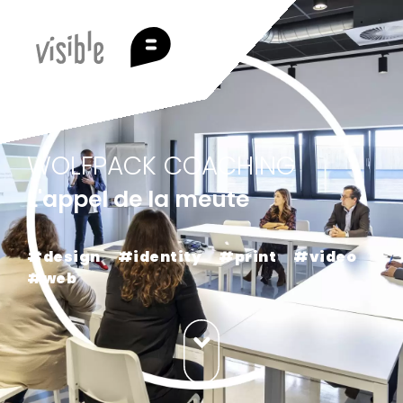
WOLFPACK COACHING
L'appel de la meute
#design
#identity
#print
#video
#web