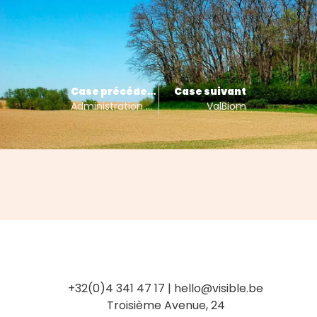
Case précédent
Case suivant
Administration communale de Ramillies
ValBiom
+32(0)4 341 47 17
|
hello@visible.be
Troisième Avenue, 24