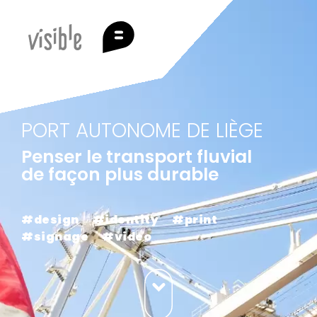
PORT AUTONOME DE LIÈGE
Penser le transport fluvial
de façon plus durable
#design
#identity
#print
#signage
#video