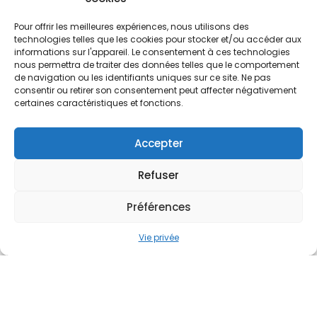
Pour offrir les meilleures expériences, nous utilisons des
technologies telles que les cookies pour stocker et/ou accéder aux
Dans cet article, les équipes de Visible vous partagent
informations sur l'appareil. Le consentement à ces technologies
leurs expériences sur l’utilisation de l’intelligence
nous permettra de traiter des données telles que le comportement
de navigation ou les identifiants uniques sur ce site. Ne pas
artificielle à des fins de graphisme.
consentir ou retirer son consentement peut affecter négativement
certaines caractéristiques et fonctions.
Intelligence Artificielle et graphisme
: notre retour d’expérience
Accepter
Refuser
Préférences
Vie privée